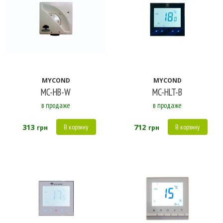
313
1 302
2 291
3 279
4 268
MYCOND
MYCOND
MC-HB-W
MC-HLT-B
в продаже
в продаже
313
712
В корзину
В корзину
грн
грн