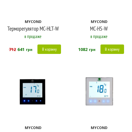
MYCOND
MYCOND
Терморегулятор MC-HLT-W
MC-HS-W
в продаже
в продаже
712
641
1082
В корзину
В корзину
грн
грн
MYCOND
MYCOND