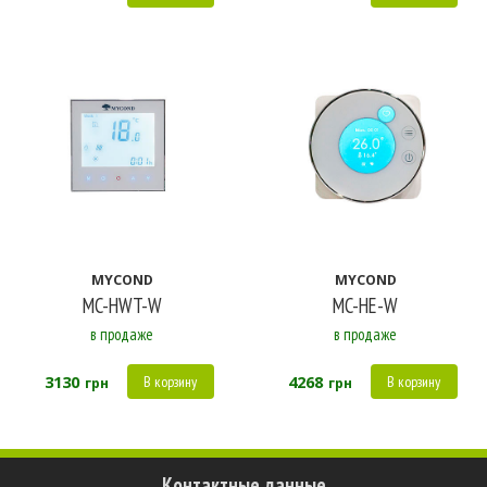
MYCOND
MYCOND
MC-HWT-W
MC-HE-W
в продаже
в продаже
3130
4268
В корзину
В корзину
грн
грн
Контактные данные