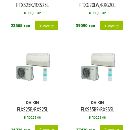
FTXS25K/RXS25L
FTXG20LW/RXG20L
в продаже
в продаже
28565
39090
В корзину
В корзину
грн
грн
DAIKIN
DAIKIN
FLXS25B/RXS25L
FLXS35B9/RXS35L
в продаже
в продаже
31726
37439
В корзину
В корзину