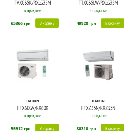
FVXG35K/RXLG35M
FTXG35LW/RXLG35M
в продаже
в продаже
65366
49920
В корзину
В корзину
грн
грн
DAIKIN
DAIKIN
FTX60GV/RX60K
FTXZ35N/RXZ35N
в продаже
в продаже
55912
80310
В корзину
В корзину
грн
грн