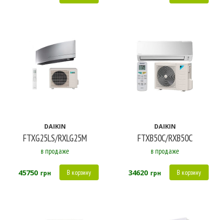
DAIKIN
DAIKIN
FTXG25LS/RXLG25M
FTXB50C/RXB50C
в продаже
в продаже
45750
34620
В корзину
В корзину
грн
грн