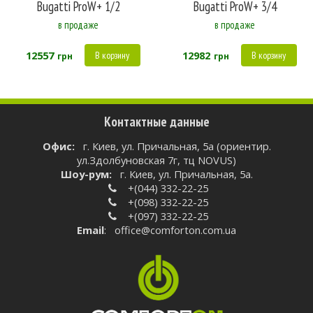
Bugatti ProW+ 1/2
Bugatti ProW+ 3/4
в продаже
в продаже
12557
12982
В корзину
В корзину
грн
грн
Контактные данные
Oфис:
г. Киев, ул. Причальная, 5а (ориентир.
ул.Здолбуновская 7г, тц NOVUS)
Шоу-рум:
г. Киев, ул. Причальная, 5а.
+(044) 332-22-25
+(098) 332-22-25
+(097) 332-22-25
Email
:
office@comforton.com.ua