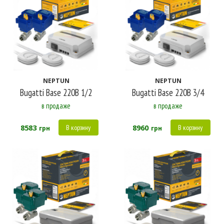
8 583
9 683
10 783
11 882
12 982
NEPTUN
NEPTUN
Bugatti Base 220B 1/2
Bugatti Base 220B 3/4
в продаже
в продаже
8583
8960
В корзину
В корзину
грн
грн