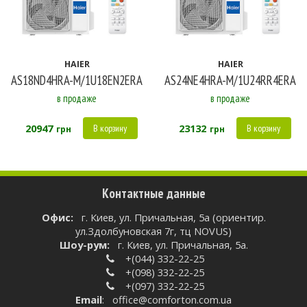
Работа на обогрев до
-15
HAIER
HAIER
AS18ND4HRA-M/1U18EN2ERA
AS24NE4HRA-M/1U24RR4ERA
в продаже
в продаже
20947
23132
В корзину
В корзину
грн
грн
Контактные данные
Oфис:
г. Киев, ул. Причальная, 5а (ориентир.
ул.Здолбуновская 7г, тц NOVUS)
Шоу-рум:
г. Киев, ул. Причальная, 5а.
+(044) 332-22-25
+(098) 332-22-25
+(097) 332-22-25
Email
:
office@comforton.com.ua