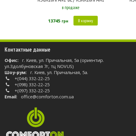
в продаже
13745
В корзину
грн
Контактные данные
Oфис:
г. Киев, ул. Причальная, 5а (ориентир.
ул.Здолбуновская 7г, тц NOVUS)
Шоу-рум:
г. Киев, ул. Причальная, 5а.
+(044) 332-22-25
+(098) 332-22-25
+(097) 332-22-25
Email
:
office@comforton.com.ua