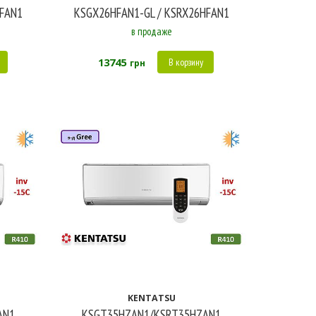
HFAN1
KSGX26HFAN1-GL / KSRX26HFAN1
в продаже
13745
В корзину
грн
KENTATSU
AN1
KSGT35HZAN1/KSRT35HZAN1