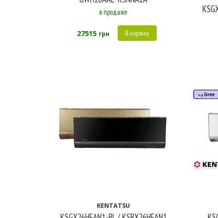
KSGX
в продаже
27515
В корзину
грн
KENTATSU
KSGX26HFAN1-BL / KSRX26HFAN1
KS