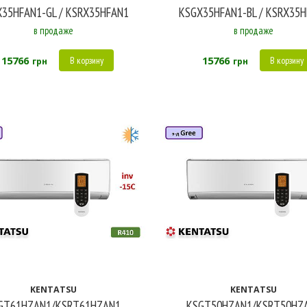
35HFAN1-GL / KSRX35HFAN1
KSGX35HFAN1-BL / KSRX35
в продаже
в продаже
15766
15766
В корзину
В корзину
грн
грн
KENTATSU
KENTATSU
GT61HZAN1/KSRT61HZAN1
KSGT50HZAN1/KSRT50HZ