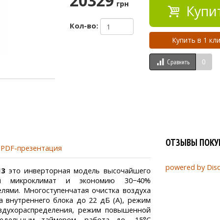
20329
грн
Купи
Кол-во:
Купить в 1 кл
0
Сравнить
ОТЗЫВЫ ПОКУ
PDF-презентация
powered by
Dis
J3
это инверторная модель высочайшего
ый микроклимат и экономию 30−40%
лями. Многоступенчатая очистка воздуха
а внутреннего блока до 22 дБ (А), режим
здухораспределения, режим повышенной
недельным таймером, работа до -15°С