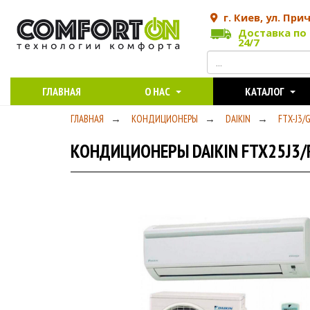
г. Киев, ул. При
Доставка по 
24/7
ГЛАВНАЯ
О НАС
КАТАЛОГ
ГЛАВНАЯ
→
КОНДИЦИОНЕРЫ
→
DAIKIN
→
FTX-J3/
КОНДИЦИОНЕРЫ DAIKIN FTX25J3/