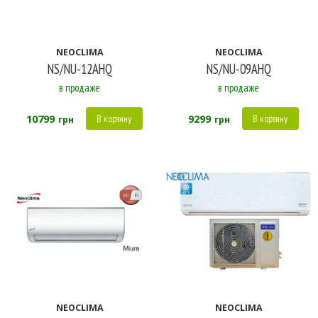
настенный
NEOCLIMA
NEOCLIMA
Цвет
NS/NU-12AHQ
NS/NU-09AHQ
белый
в продаже
в продаже
10799
9299
В корзину
В корзину
Работа на обогрев до
грн
грн
-7
-20
-25
NEOCLIMA
NEOCLIMA