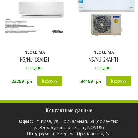
NEOCLIMA
NEOCLIMA
NS/NU-18AHZI
NS/NU-24AHTI
в продаже
в продаже
23299
34199
В корзину
В корзину
грн
грн
Контактные данные
Oфис:
г. Киев, ул. Причальная, 5а (ориентир.
ул.Здолбуновская 7г, тц NOVUS)
Шоу-рум:
г. Киев, ул. Причальная, 5а.