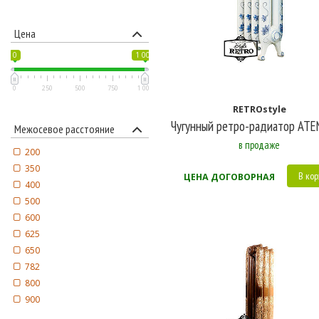
Цена
0
1 000
0
250
500
750
1 000
RETROstyle
Чугунный ретро-радиатор ATE
Межосевое расстояние
в продаже
200
350
В кор
ЦЕНА ДОГОВОРНАЯ
400
500
600
625
650
782
800
900