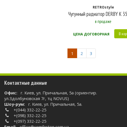
RETROstyle
Чугунный радиатор DERBY K 3
в продаже
В кор
ЦЕНА ДОГОВОРНАЯ
1
2
3
Контактные данные
Oфис:
г. Киев, ул. Причальная, 5а (ориентир.
ул.Здолбуновская 7г, тц NOVUS)
Шоу-рум:
г. Киев, ул. Причальная, 5а.
+(044) 332-22-25
+(098) 332-22-25
+(097) 332-22-25
Email
:
office@comforton.com.ua