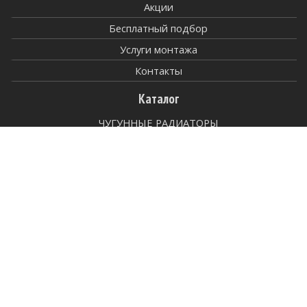
Акции
Бесплатный подбор
Услуги монтажа
Контакты
Каталог
ЧУГУННЫЕ РАДИАТОРЫ
ТЕПЛЫЕ ПОЛЫ
ТЕПЛОВЫЕ НАСОСЫ
ОЧИСТИТЕЛИ ВОЗДУХА
КУХОННЫЕ ВЫТЯЖКИ
КОНДИЦИОНЕРЫ
ВЫТЯЖНЫЕ ВЕНТИЛЯТОРЫ
ВНУТРИПОЛЬНЫЕ КОНВЕКТОРЫ
АНТИПОТОП