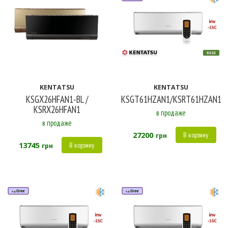
KENTATSU
KENTATSU
KSGX26HFAN1-BL /
KSGT61HZAN1/KSRT61HZAN1
KSRX26HFAN1
в продаже
в продаже
27200
В корзину
грн
13745
В корзину
грн