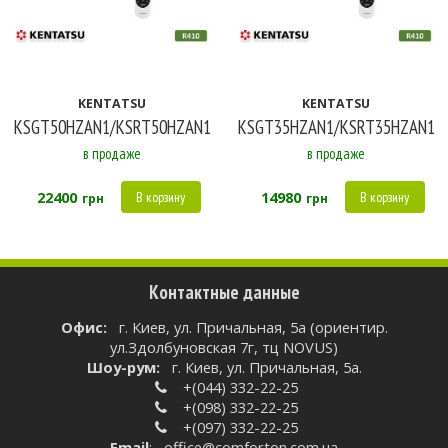
KENTATSU
KENTATSU
KSGT50HZAN1/KSRT50HZAN1
KSGT35HZAN1/KSRT35HZAN1
в продаже
в продаже
22400
14980
В корзину
В корзину
грн
грн
Контактные данные
Oфис:
г. Киев, ул. Причальная, 5а (ориентир.
ул.Здолбуновская 7г, тц NOVUS)
Шоу-рум:
г. Киев, ул. Причальная, 5а.
+(044) 332-22-25
+(098) 332-22-25
+(097) 332-22-25
Email
:
office@comforton.com.ua