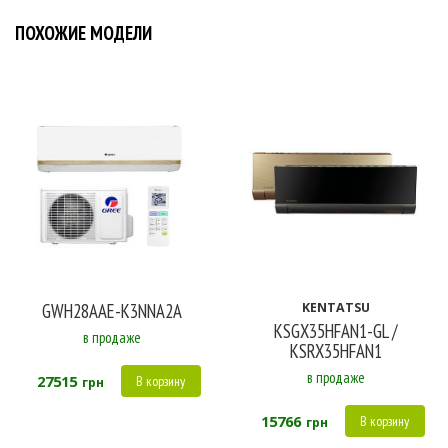
ПОХОЖИЕ МОДЕЛИ
GWH28AAE-K3NNA2A
KENTATSU
KSGX35HFAN1-GL /
в продаже
KSRX35HFAN1
в продаже
27515
В корзину
грн
15766
В корзину
грн